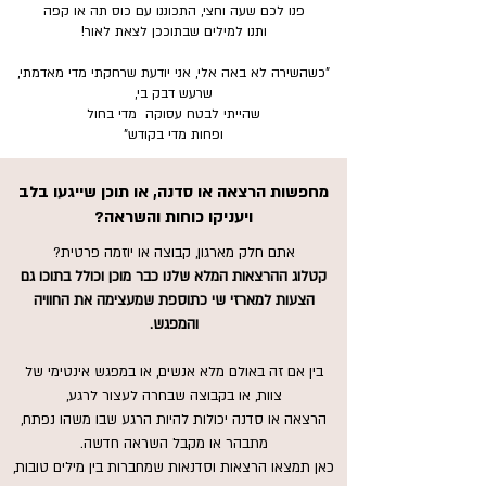
פנו לכם שעה וחצי, התכוננו עם כוס תה או קפה
ותנו למילים שבתוככן לצאת לאור!
"כשהשירה לא באה אלי, אני יודעת שרחקתי מדי מאדמתי,
שרעש דבק בי,
שהייתי לבטח עסוקה מדי בחול
ופחות מדי בקודש"
לחצי כאן למידע נוסף ...
מחפשות הרצאה או סדנה, או תוכן שייגעו בלב
ויעניקו כוחות והשראה?
אתם חלק מארגון, קבוצה או יוזמה פרטית?
קטלוג ההרצאות המלא שלנו כבר מוכן וכולל בתוכו גם
הצעות למארזי שי כתוספת שמעצימה את החוויה
והמפגש.
בין אם זה באולם מלא אנשים, או במפגש אינטימי של
צוות, או בקבוצה שבחרה לעצור לרגע,
הרצאה או סדנה יכולות להיות הרגע שבו משהו נפתח,
מתבהר או מקבל השראה חדשה.
כאן תמצאו הרצאות וסדנאות שמחברות בין מילים טובות,