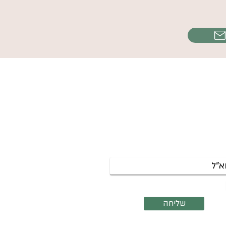
שמי לניוזלטר לקבלת עדכונים על
צות שנפתחות והרצאות קרובות.
אשמח לקבל את הניוזלטר שלך
שליחה