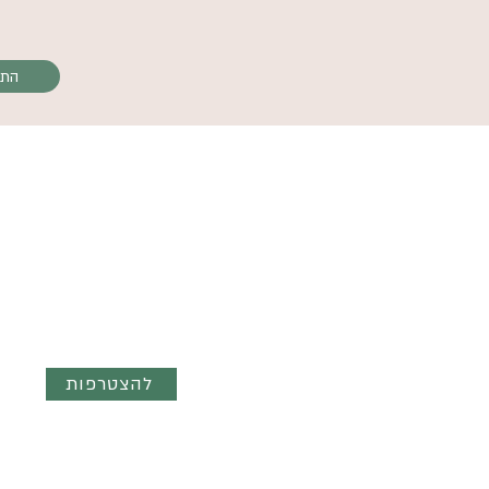
התק
השראה ועדכונים ישר לנייד - הצטר
לקבוצת הוואטצאפ השקטה
"מילים והשראה"
להצטרפות