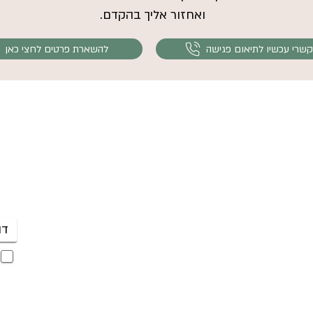
ואחזור אליך בהקדם.
שרי עכשיו לתיאום פגישה
להשארת פרטים לחצי כאן
פי
052-5000727
היר
קבו
mail@shanika.co.il
לשליחת וואטצאפ לחצי כאן