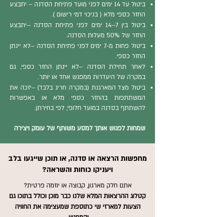
ביטול עד 14 ימים לפני מועד פתיחת הסדנה – יתבצע
החזר כספי מלא ( בניכוי דמי רישום ).
ביטול בין 7–14 ימים לפני פתיחת הסדנה –יתבצע
החזר של 50% מעלות הסדנה.
ביטול פחות מ-7 ימים לפני פתיחת הסדנה –לא יינתן
החזר כספי.
לאחר תחילת הסדנה –לא יינתן החזר כספי, גם
במקרה של היעדרות ממפגש אחד או יותר.
ביטול מצד המארגנת (במקרה חריג בלבד) –יזכה את
המשתתפות בהחזר כספי מלא או באפשרות
להשתתף בסדנה במועד חלופי, לפי בחירתן.
שמחות לפגוש אותך למסע משותף של עומק ויצירה
מחפשות הרצאה או סדנה, או תוכן שייגעו בלב
ויעניקו כוחות והשראה?
אתם חלק מארגון, קבוצה או יוזמה פרטית?
קטלוג ההרצאות המלא שלנו כבר מוכן וכולל בתוכו גם
הצעות למארזי שי כתוספת שמעצימה את החוויה