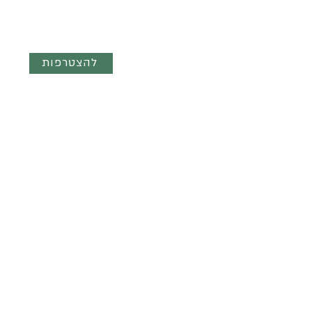
לקבוצת הוואטצאפ השקטה
"מילים והשראה"
להצטרפות