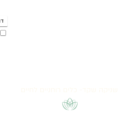
קבו
mail@shanika.co.il
לשליחת וואטצאפ לחצי כאן
שניקה שקד- כלים רוחניים לחיים