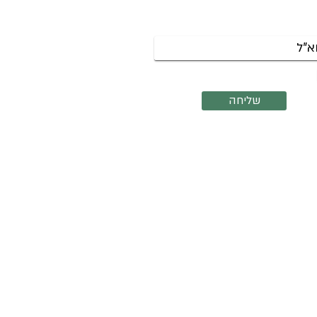
צות שנפתחות והרצאות קרובות.
אשמח לקבל את הניוזלטר שלך
שליחה