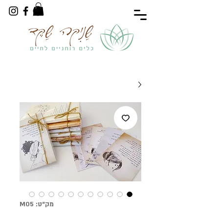
מק"ט: M05