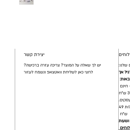
וחים
יצירת קשר
שלנו:
יש לך שאלה על המוצר? צריכה עזרה ברכישה?
גיל אך
לחצי כאן לשליחת וואטצאפ ונשמח לעזור
באות:
חינם
- מהיום להיום / מהיום למחר בעלות 49
ש"ח
 ושעות
לוחים