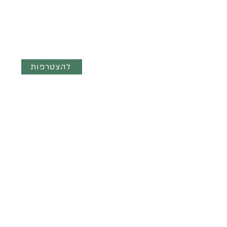
השראה ועדכונים ישר לנייד - הצטר
לקבוצת הוואטצאפ השקטה
"מילים והשראה"
להצטרפות