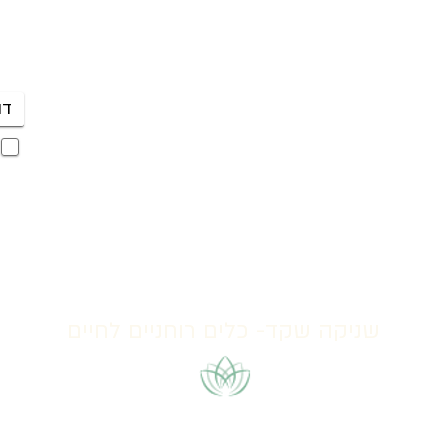
פי
052-5000727
היר
קבו
mail@shanika.co.il
לשליחת וואטצאפ לחצי כאן
שניקה שקד- כלים רוחניים לחיים