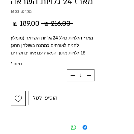
מארז 24 גלויות השראה
מק"ט: M03
מחיר
מחיר
 ‏216.00 ‏₪ 
רגיל
מבצע
מארז הגלויות כולל
24
גלויות השראה (מומלץ
להניח לאורחים כמתנה בשולחן החג)
18 גלויות מתוך המארז עם איורים ושירים
שונים.
כמות
*
7 גלויות מתוך המארז מתאימות מבחינה תחבירית גם
לגבר.
גודל כל גלויה: 15*10
כל הגלויות מעוטרות בטקסטים ובשירים המרגשים
הוסיפי לסל
של שניקה שקד.