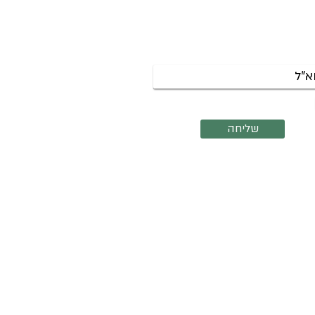
שמי לניוזלטר לקבלת עדכונים על
צות שנפתחות והרצאות קרובות.
אשמח לקבל את הניוזלטר שלך
שליחה