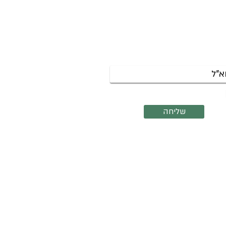
שמי לניוזלטר לקבלת עדכונים על
צות שנפתחות והרצאות קרובות.
אשמח לקבל את הניוזלטר שלך
שליחה