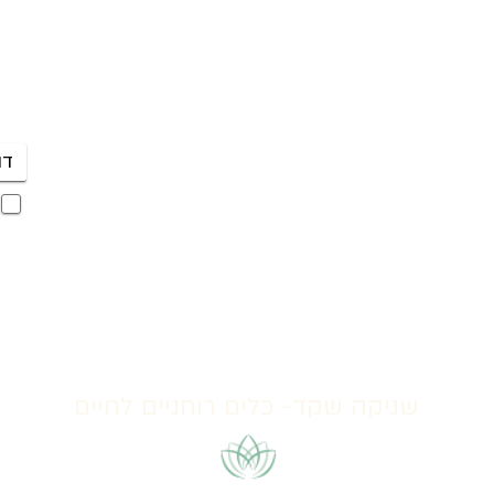
פי
052-5000727
היר
קבו
mail@shanika.co.il
לשליחת וואטצאפ לחצי כאן
שניקה שקד- כלים רוחניים לחיים