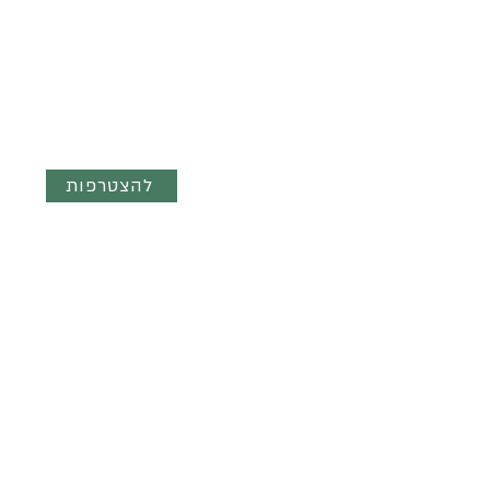
השראה ועדכונים ישר לנייד - הצטר
לקבוצת הוואטצאפ השקטה
"מילים והשראה"
להצטרפות