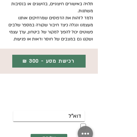
תלויה באישורים חיצוניים, בהישגים או בנסיבות
משתנות.
נלמד לזהות את הדפוסים שמרחיקים אותנו
מעצמנו ונגלה כיצד חיבור שקורה במספר שלבים
פשוטים יכול להפוך למקור של ביטחון, ערך עצמי
ושקט גם במצבים של חוסר ודאות או פגיעות.
רכישת מסע - 300 ₪
הירשמי לניוזלטר לקבלת עדכונים על
קבוצות שנפתחות והרצאות קרובות.
אשמח לקבל את הניוזלטר שלך