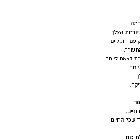
קמה
ורחת אצלך,
עם הרגליים
עורר,
ת לצאת ליומך
יתך
ך
קה,
מה
 חיים,
ד שכל החיים
 כוח,