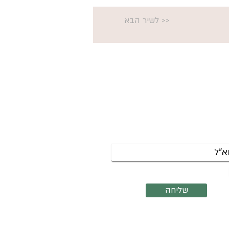
<< לשיר הבא
שמי לניוזלטר לקבלת עדכונים על
צות שנפתחות והרצאות קרובות.
אשמח לקבל את הניוזלטר שלך
שליחה