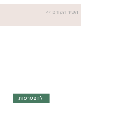
השיר הקודם >>
השראה ועדכונים ישר לנייד - הצטר
לקבוצת הוואטצאפ השקטה
"מילים והשראה"
להצטרפות