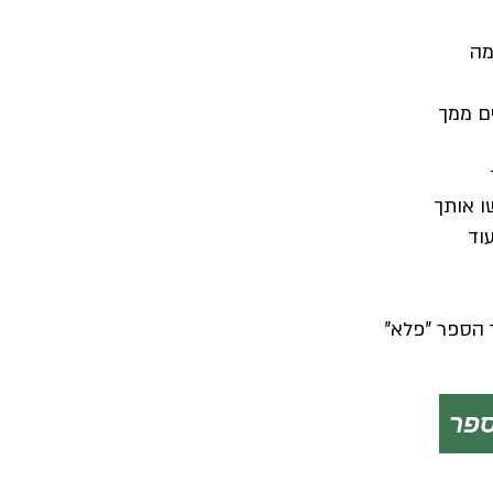
מה
ם ממך
ו אותך
וד
 הספר "פלא"
פר