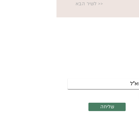
<< לשיר הבא
שמי לניוזלטר לקבלת עדכונים על
צות שנפתחות והרצאות קרובות.
אשמח לקבל את הניוזלטר שלך
שליחה