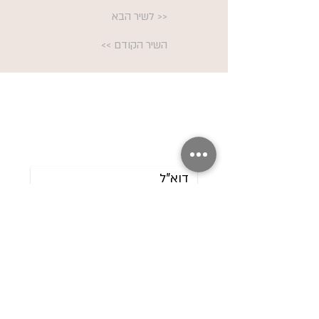
<< לשיר הבא
השיר הקודם >>
הירשמי לניוזלטר לקבלת עדכונים על
קבוצות שנפתחות והרצאות קרובות.
אשמח לקבל את הניוזלטר שלך
שליחה
052-5000727
mail@shanika.co.il