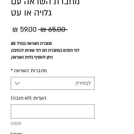
מחברת השראה עם
גלויה או עט
מחיר
מחיר
 ‏65.00 ‏₪ 
רגיל
מבצע
מחברת השראה בגודל A5
דפי הפנים במחברת הם דפי שורות לכתיבה,
ניתן להוסיף גלוית השראה,
או
מחברות השראה
*
עט עם כיתוב ' להניח מילים טובות'
לבחירה
** לכמות של מעל 2 מחברות, יש לבחור במארז 3 או
6
הערות (לא חובה)
0/500