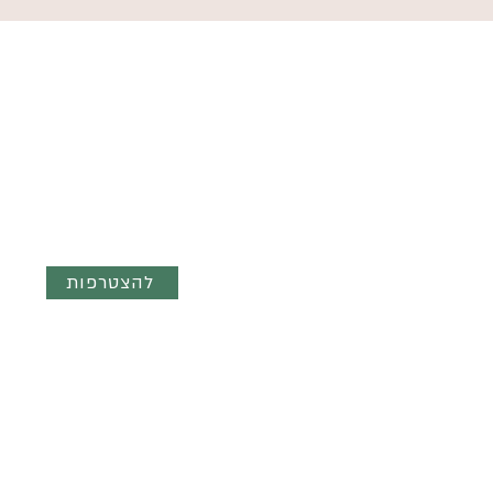
השראה ועדכונים ישר לנייד - הצטר
לקבוצת הוואטצאפ השקטה
"מילים והשראה"
להצטרפות