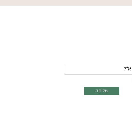
שמי לניוזלטר לקבלת עדכונים על
צות שנפתחות והרצאות קרובות.
אשמח לקבל את הניוזלטר שלך
שליחה